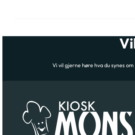
Vi
Vi vil gjerne høre hva du synes o