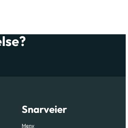
else?
Snarveier
Meny