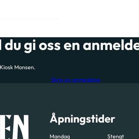
l du gi oss en anmeld
m Kiosk Monsen.
Skriv en anmeldelse
Åpningstider
Mandag
Stengt